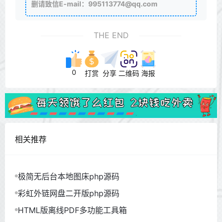
删请致信E-mail：995113774@qq.com
THE END
0
打赏
分享
二维码
海报
相关推荐
极简无后台本地图床php源码
彩虹外链网盘二开版php源码
HTML版离线PDF多功能工具箱