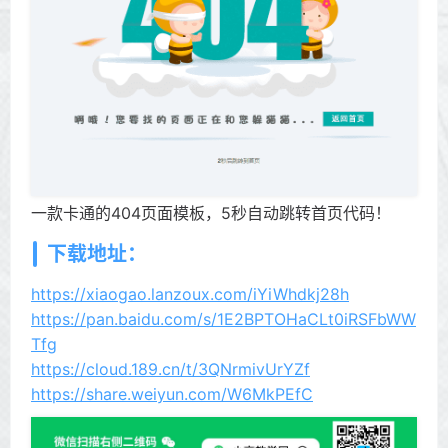
一款卡通的404页面模板，5秒自动跳转首页代码！
下载地址：
https://xiaogao.lanzoux.com/iYiWhdkj28h
https://pan.baidu.com/s/1E2BPTOHaCLt0iRSFbWW
Tfg
https://cloud.189.cn/t/3QNrmivUrYZf
https://share.weiyun.com/W6MkPEfC