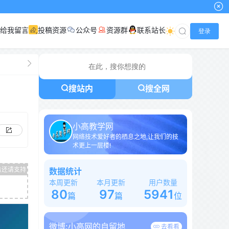
给我留言
投稿资源
公众号
资源群
联系站长
登录
搜站内
搜全网
小高教学网
网络技术爱好者的栖息之地,让我们的技
术更上一层楼!
数据统计
本周更新
本月更新
用户数量
80
97
5941
篇
篇
位
微博:
小高网的自留地
去看看