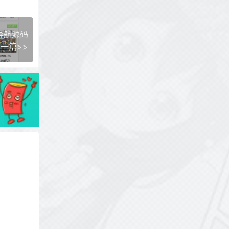
导航源码
一篇>>