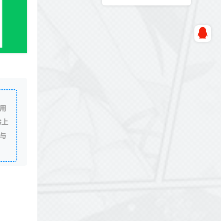
用
除上
与