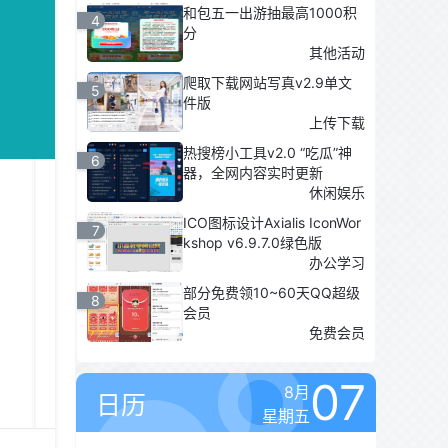
和包五一出游抽最高1000积
4
分
其他活动
爬取下载网站写真v2.9单文
5
件版
上传下载
热搜榜小工具v2.0 “吃瓜”神
6
器，全网内容实时更新
休闲娱乐
ICO图标设计Axialis IconWor
7
kshop v6.9.7.0绿色版
办公学习
部分免费领10~60天QQ超级
8
会员
免费会员
07
8月
日历
星期五