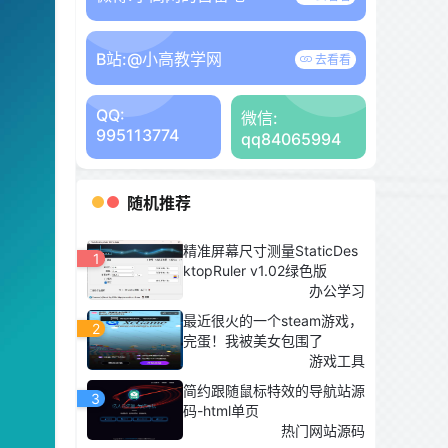
B站:
@小高教学网
去看看
QQ:
微信:
995113774
qq84065994
随机推荐
精准屏幕尺寸测量StaticDes
1
ktopRuler v1.02绿色版
办公学习
最近很火的一个steam游戏，
2
完蛋！我被美女包围了
游戏工具
简约跟随鼠标特效的导航站源
3
码-html单页
热门网站源码