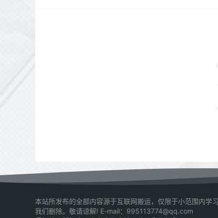
本站所发布的全部内容源于互联网搬运，仅限于小范围内学习
我们删除。敬请谅解! E-mail：995113774@qq.com