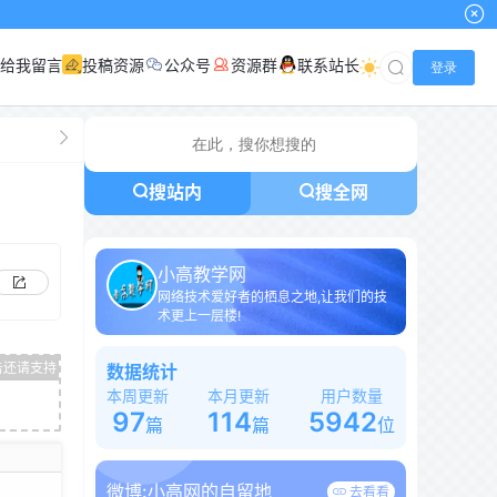
给我留言
投稿资源
公众号
资源群
联系站长
登录
搜站内
搜全网
小高教学网
网络技术爱好者的栖息之地,让我们的技
术更上一层楼!
数据统计
本周更新
本月更新
用户数量
97
114
5942
篇
篇
位
微博:
小高网的自留地
去看看