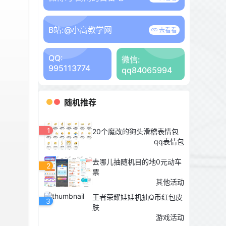
B站:
@小高教学网
去看看
QQ:
微信:
995113774
qq84065994
随机推荐
1
20个魔改的狗头滑稽表情包
qq表情包
去哪儿抽随机目的地0元动车
2
票
其他活动
王者荣耀娃娃机抽Q币红包皮
3
肤
游戏活动