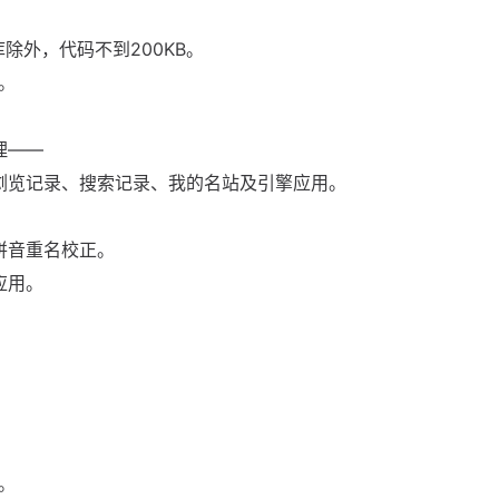
除外，代码不到200KB。
态。
理——
浏览记录、搜索记录、我的名站及引擎应用。
拼音重名校正。
应用。
。