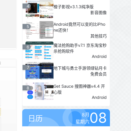
4
橙子影视v3.1.3纯净版
影音图像
Android竟然可以变的比iPho
5
ne还快！
其他技巧
魔法抢购助手v7.1 京东淘宝秒
6
杀抢购软件
Android
7
地下城与勇士手游领绿钻月卡
免费会员
Get Sauce 搜图神器v4.4 开
8
心版
Android
08
8月
日历
星期六