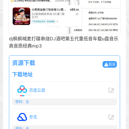
dj枫枫喊麦打碟串烧DJ酒吧第五代重低音车载u盘音乐
高音质经典mp3
资源下载
投诉
下载地址
百度云盘
密码：无
夸克
密码：无