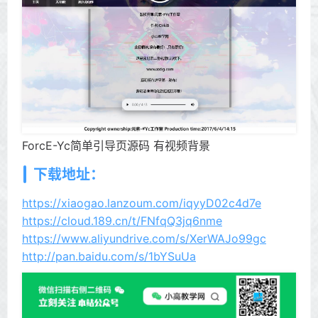
ForcE-Yc简单引导页源码 有视频背景
下载地址：
https://xiaogao.lanzoum.com/iqyyD02c4d7e
https://cloud.189.cn/t/FNfqQ3jq6nme
https://www.aliyundrive.com/s/XerWAJo99gc
http://pan.baidu.com/s/1bYSuUa