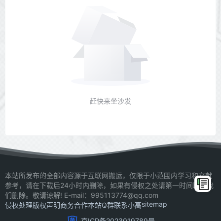
赶快来坐沙发
本站所发布的全部内容源于互联网搬运，仅限于小范围内学习和文献
参考，请在下载后24小时内删除，如果有侵权之处请第一时间联系我
们删除。敬请谅解! E-mail：995113774@qq.com
sitemap
侵权处理
版权声明
商务合作
本站Q群
联系小高
京ICP备2023019789号