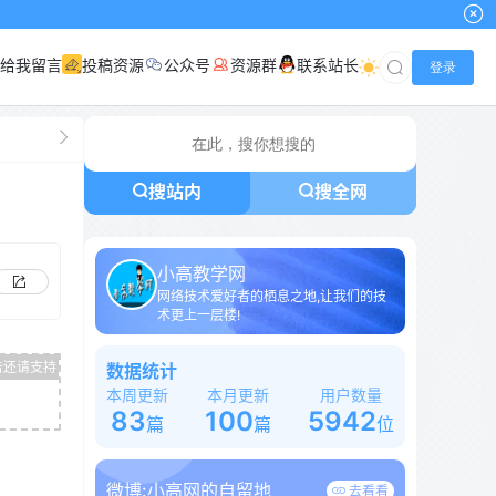
给我留言
投稿资源
公众号
资源群
联系站长
登录
搜站内
搜全网
小高教学网
网络技术爱好者的栖息之地,让我们的技
术更上一层楼!
数据统计
本周更新
本月更新
用户数量
83
100
5942
篇
篇
位
微博:
小高网的自留地
去看看