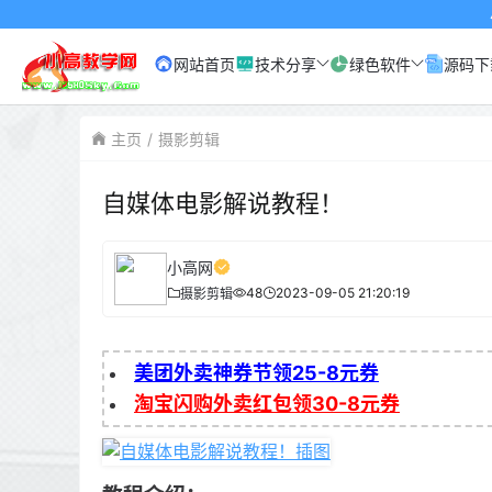
小高网已启
网站首页
技术分享
绿色软件
源码下
主页
摄影剪辑
自媒体电影解说教程！
小高网
48
2023-09-05 21:20:19
摄影剪辑
美团外卖神券节领25-8元券
淘宝闪购外卖红包领30-8元券