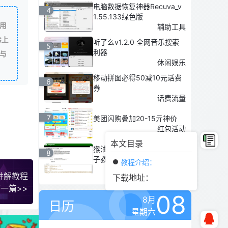
电脑数据恢复神器Recuva_v
4
1.55.133绿色版
用
辅助工具
除上
听了么v1.2.0 全网音乐搜索
5
利器
与
休闲娱乐
移动拼图必得50减10元话费
6
券
话费流量
7
美团闪购叠加20-15亓神价
红包活动
本文目录
猴油脚本2026人教版官网电
8
子教材下载
教程介绍：
脚本插件
讲解教程
下载地址：
一篇>>
08
8月
日历
星期六