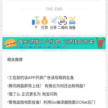
THE END
0
打赏
分享
二维码
海报
相关推荐
工信部约谈APP开屏广告诱导跳转乱象
腾讯网盘即将上线！ 有微云为何还出新网盘？
饿了么 正式更名为 淘宝闪购
警惕盗版电影投毒！利用Go编译器隐匿DCRat后门