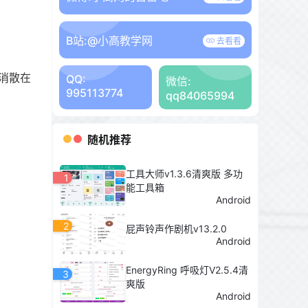
B站:
@小高教学网
去看看
消散在
QQ:
微信:
995113774
qq84065994
随机推荐
工具大师v1.3.6清爽版 多功
1
能工具箱
Android
2
屁声铃声作剧机v13.2.0
Android
EnergyRing 呼吸灯V2.5.4清
3
爽版
Android