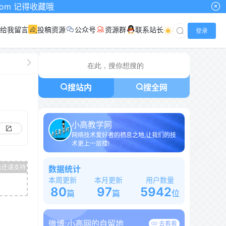
得收藏哦
给我留言
投稿资源
公众号
资源群
联系站长
登录
搜站内
搜全网
小高教学网
网络技术爱好者的栖息之地,让我们的技
术更上一层楼!
数据统计
本周更新
本月更新
用户数量
80
97
5942
篇
篇
位
微博:
小高网的自留地
去看看