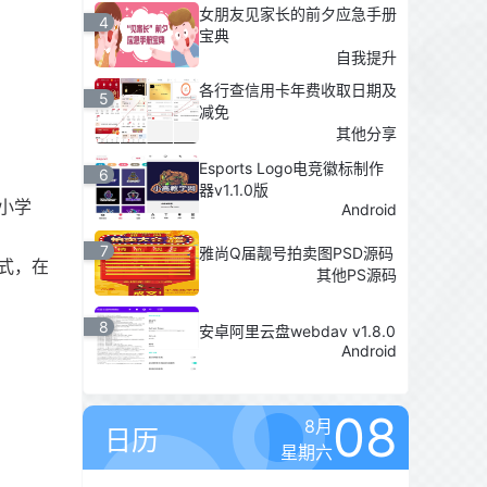
女朋友见家长的前夕应急手册
4
宝典
自我提升
各行查信用卡年费收取日期及
5
减免
其他分享
Esports Logo电竞徽标制作
6
器v1.1.0版
小学
Android
7
雅尚Q届靓号拍卖图PSD源码
式，在
其他PS源码
8
安卓阿里云盘webdav v1.8.0
Android
08
8月
日历
星期六