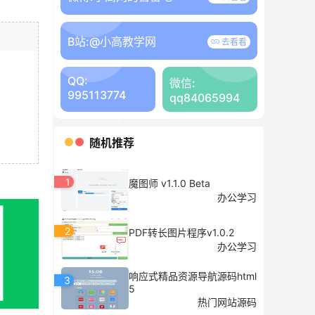
B站:
@小高教学网
去看看
QQ:
微信:
995113774
qq84065994
随机推荐
1
魔图师 v1.1.0 Beta
办公学习
2
PDF转长图片程序v1.0.2
办公学习
响应式精品资源导航源码html
3
5
热门网站源码