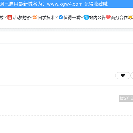
新域名为：www.xgw4.com 记得收藏哦
载
活动线报
自学技术
值得一看
站内公告
商务合作