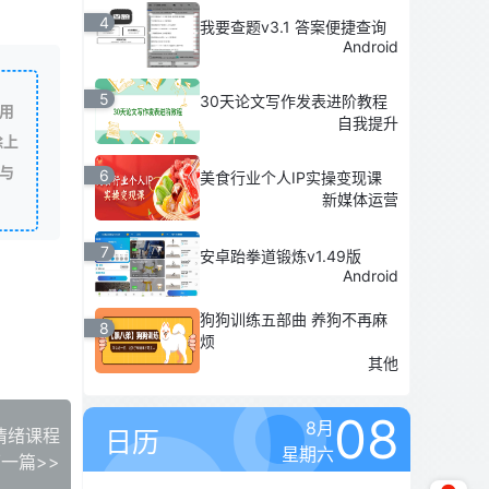
4
我要查题v3.1 答案便捷查询
Android
5
30天论文写作发表进阶教程
用
自我提升
除上
与
6
美食行业个人IP实操变现课
新媒体运营
7
安卓跆拳道锻炼v1.49版
Android
狗狗训练五部曲 养狗不再麻
8
烦
其他
08
8月
情绪课程
日历
星期六
一篇>>