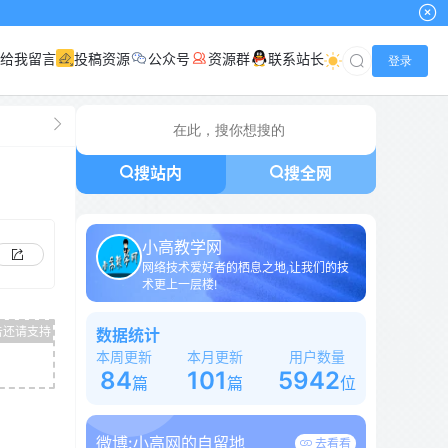
给我留言
投稿资源
公众号
资源群
联系站长
登录
搜站内
搜全网
小高教学网
网络技术爱好者的栖息之地,让我们的技
术更上一层楼!
数据统计
本周更新
本月更新
用户数量
84
101
5942
篇
篇
位
微博:
小高网的自留地
去看看