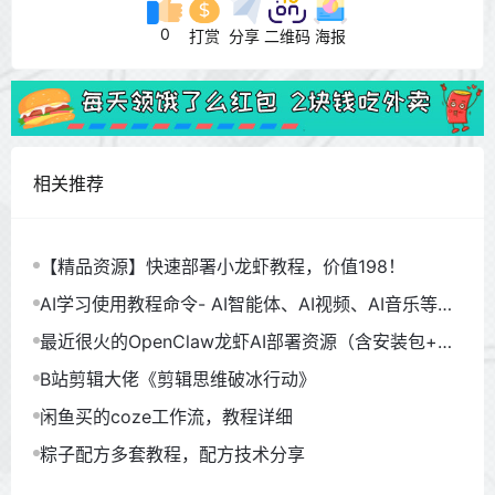
0
打赏
分享
二维码
海报
相关推荐
【精品资源】快速部署小龙虾教程，价值198！
AI学习使用教程命令- AI智能体、AI视频、AI音乐等
（930GB）
最近很火的OpenClaw龙虾AI部署资源（含安装包+教
程）
B站剪辑大佬《剪辑思维破冰行动》
闲鱼买的coze工作流，教程详细
粽子配方多套教程，配方技术分享