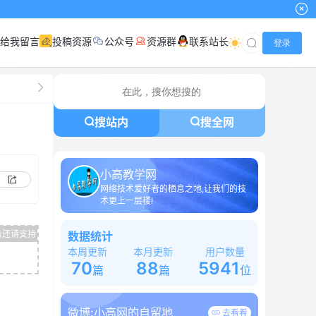
给我留言
投稿资源
公众号
资源群
联系站长
登录
搜站内
搜全网
小高教学网
网络技术爱好者的栖息之地,让我们的技
术更上一层楼!
数据统计
本周更新
本月更新
用户数量
70
88
5941
篇
篇
位
微博:
小高网的自留地
去看看