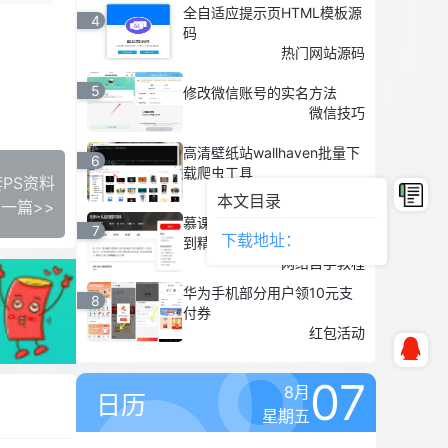
全自适应提示页HTML模板源
4
码
热门网站源码
5
修改微信账号的实名方法
微信技巧
高清壁纸站wallhaven批量下
6
载爬虫工具
套PS资料
上传下载
本文目录
一篇>>
慕课网vim文本编辑器 零基础
7
下载地址：
到精通教程
网络自学教程
华为手机部分用户领10元支
8
付券
红包活动
07
8月
日历
星期五