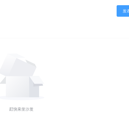
发
赶快来坐沙发