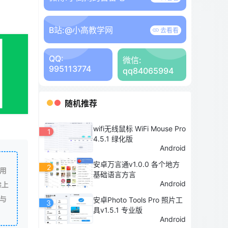
B站:
@小高教学网
去看看
QQ:
微信:
995113774
qq84065994
随机推荐
wifi无线鼠标 WiFi Mouse Pro
1
4.5.1 绿化版
Android
安卓万言通v1.0.0 各个地方
2
用
基础语言方言
Android
除上
与
安卓Photo Tools Pro 照片工
3
具v1.5.1 专业版
Android