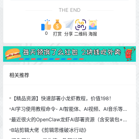
THE END
0
打赏
分享
二维码
海报
相关推荐
【精品资源】快速部署小龙虾教程，价值198！
AI学习使用教程命令- AI智能体、AI视频、AI音乐等
（930GB）
最近很火的OpenClaw龙虾AI部署资源（含安装包+教
程）
B站剪辑大佬《剪辑思维破冰行动》