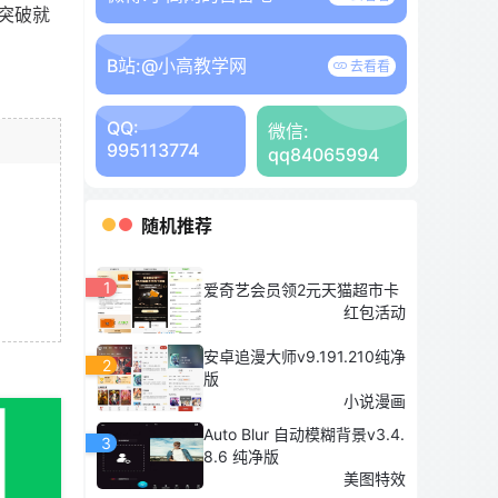
突破就
B站:
@小高教学网
去看看
QQ:
微信:
995113774
qq84065994
随机推荐
1
爱奇艺会员领2元天猫超市卡
红包活动
安卓追漫大师v9.191.210纯净
2
版
小说漫画
Auto Blur 自动模糊背景v3.4.
3
8.6 纯净版
美图特效