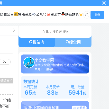
给我留言
投稿资源
公众号
资源群
联系站长
登录
搜站内
搜全网
小高教学网
网络技术爱好者的栖息之地,让我们的技
术更上一层楼!
数据统计
本周更新
本月更新
用户数量
65
83
5941
篇
篇
位
一个结
也不好
微博:
小高网的自留地
去看看