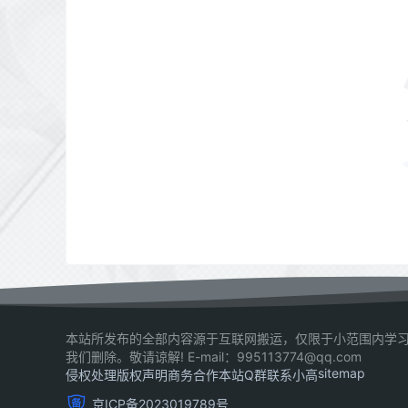
本站所发布的全部内容源于互联网搬运，仅限于小范围内学习
我们删除。敬请谅解! E-mail：995113774@qq.com
sitemap
侵权处理
版权声明
商务合作
本站Q群
联系小高
京ICP备2023019789号