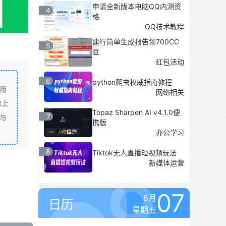
申请全新版本电脑QQ内测资
4
格
QQ技术教程
建行简单生成报告领700CC
5
豆
红包活动
6
python爬虫权威指南教程
用
网络相关
除上
Topaz Sharpen AI v4.1.0便
7
与
携版
办公学习
8
Tiktok无人直播短视频玩法
新媒体运营
07
8月
日历
星期五