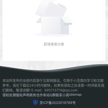
赶快来坐沙发
本站所发布的全部内容源于互联网搬运，仅限于小范围内学习和文献
参考，请在下载后24小时内删除，如果有侵权之处请第一时间联系我
们删除。敬请谅解! E-mail：995113774@qq.com
sitemap
侵权处理
版权声明
商务合作
本站Q群
联系小高
京ICP备2023019789号