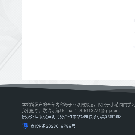
本站所发布的全部内容源于互联网搬运，仅限于小范围内学习
我们删除。敬请谅解! E-mail：995113774@qq.com
sitemap
侵权处理
版权声明
商务合作
本站Q群
联系小高
京ICP备2023019789号