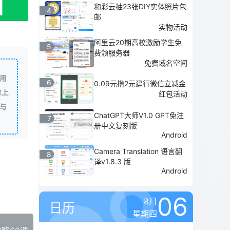
和彩云抽23张DIY实体照片包
4
邮
实物活动
阿里云20期高校激励学生免
5
费领服务器
免费域名空间
用
6
0.09元撸2元建行微信立减金
除上
红包活动
与
ChatGPT大师V1.0 GPT免注
7
册中文复刻版
Android
Camera Translation 语言翻
8
译v1.8.3 版
Android
06
8月
日历
星期四