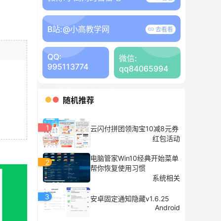
B站:
@小高教学网
去看看
QQ:
微信:
995113774
qq84065994
随机推荐
1
云闪付拼团领淘宝10减8元券
红包活动
电脑管家Win10经典开始菜单
2
帮你恢复使用习惯
系统相关
3
安卓固定通知隐藏v1.6.25
Android