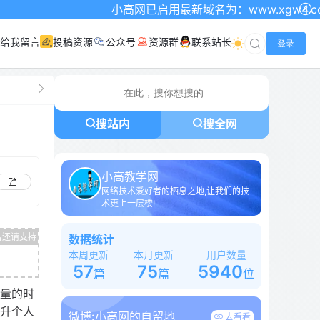
小高网已启用最新域名为：www.xgw4.com 记得
给我留言
投稿资源
公众号
资源群
联系站长
登录
搜站内
搜全网
小高教学网
网络技术爱好者的栖息之地,让我们的技
术更上一层楼!
数据统计
本周更新
本月更新
用户数量
57
75
5940
篇
篇
位
大量的时
提升个人
微博:
小高网的自留地
去看看