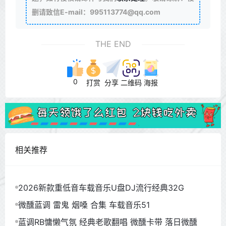
删请致信E-mail：995113774@qq.com
THE END
0
打赏
分享
二维码
海报
相关推荐
2026新款重低音车载音乐U盘DJ流行经典32G
微醺蓝调 雷鬼 烟嗓 合集 车载音乐51
蓝调RB慵懒气氛 经典老歌翻唱 微醺卡带 落日微醺