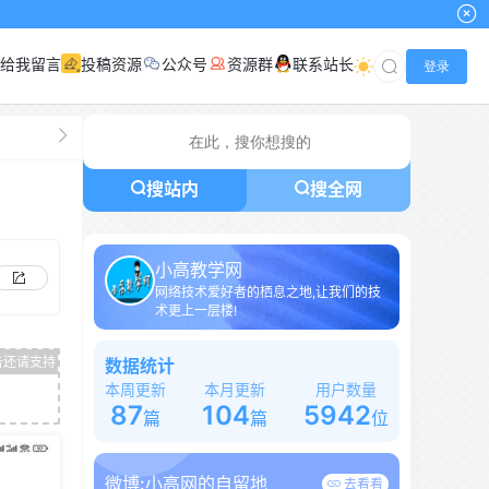
给我留言
投稿资源
公众号
资源群
联系站长
登录
搜站内
搜全网
小高教学网
网络技术爱好者的栖息之地,让我们的技
术更上一层楼!
数据统计
本周更新
本月更新
用户数量
87
104
5942
篇
篇
位
微博:
小高网的自留地
去看看