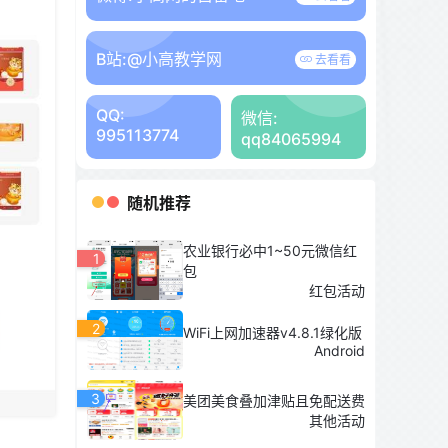
B站:
@小高教学网
去看看
QQ:
微信:
995113774
qq84065994
随机推荐
农业银行必中1~50元微信红
1
包
红包活动
2
WiFi上网加速器v4.8.1绿化版
Android
3
美团美食叠加津贴且免配送费
其他活动