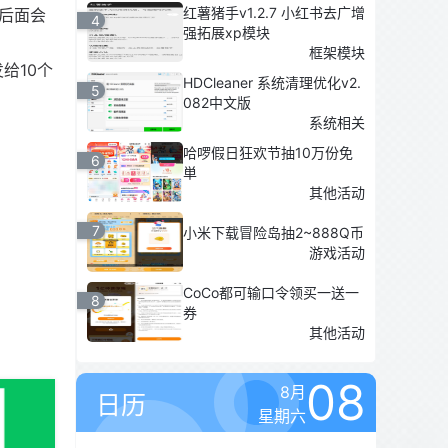
红薯猪手v1.2.7 小红书去广增
后面会
4
强拓展xp模块
框架模块
给10个
HDCleaner 系统清理优化v2.
5
082中文版
系统相关
哈啰假日狂欢节抽10万份免
6
単
其他活动
7
小米下载冒险岛抽2~888Q币
游戏活动
CoCo都可输口令领买一送一
8
券
其他活动
08
8月
日历
星期六