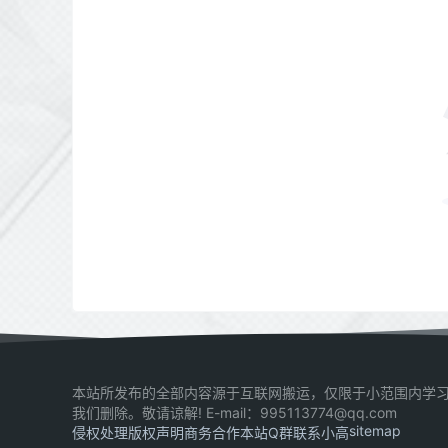
本站所发布的全部内容源于互联网搬运，仅限于小范围内学习
我们删除。敬请谅解! E-mail：995113774@qq.com
sitemap
侵权处理
版权声明
商务合作
本站Q群
联系小高