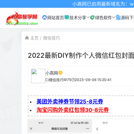
小高网已启用最新域名为：www.xgw4.c
网站首页
技术分享
绿色软件
源码下
主页
微信技巧
2022最新DIY制作个人微信红包封
小高网
75
2023-09-06 15:20:41
微信技巧
美团外卖神券节领25-8元券
淘宝闪购外卖红包领30-8元券