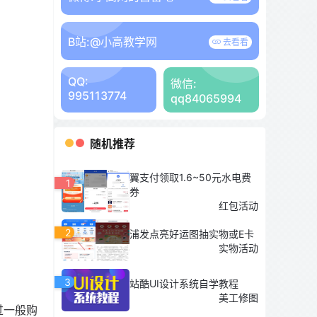
B站:
@小高教学网
去看看
QQ:
微信:
995113774
qq84065994
随机推荐
翼支付领取1.6~50元水电费
1
券
红包活动
2
浦发点亮好运图抽实物或E卡
实物活动
3
站酷UI设计系统自学教程
美工修图
过一般购