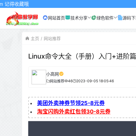
哦
网站首页
技术分享
绿色软件
源码下
主页
网站推荐
Linux命令大全（手册）入门+进阶
小高网
46
2023-09-05 18:05:46
网站推荐
美团外卖神券节领25-8元券
淘宝闪购外卖红包领30-8元券