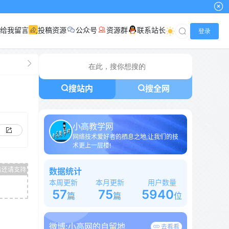
给我留言
投稿资源
公众号
资源群
联系站长
登录
搜站内
搜全网
小高教学网
网络技术爱好者的栖息之地,让我们的技
术更上一层楼!
数据统计
本周更新
本月更新
用户数量
57
75
5940
篇
篇
位
微博:
小高网的自留地
去看看