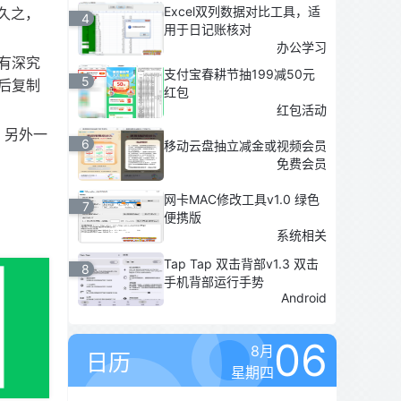
Excel双列数据对比工具，适
久之，
4
用于日记账核对
办公学习
有深究
支付宝春耕节抽199减50元
5
后复制
红包
红包活动
；另外一
6
移动云盘抽立减金或视频会员
免费会员
网卡MAC修改工具v1.0 绿色
7
便携版
系统相关
Tap Tap 双击背部v1.3 双击
8
手机背部运行手势
Android
06
8月
日历
星期四