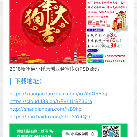
2018新年连小祥原创业务宣传页PSD源码
下载地址：
https://xiaogao.lanzoum.com/io7ib0155lqj
https://cloud.189.cn/t/FVriUrRZ36ra
http://shandianpan.com/f/B9hp
https://pan.baidu.com/s/1qYYufQO