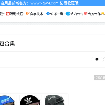
：www.xgw4.com 记得收藏哦
载
活动线报
自学技术
值得一看
站内公告
商务合作
包合集