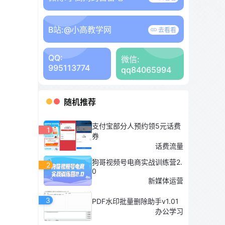
B站:
@小高教学网
去看看
QQ:
微信:
995113774
qq84065994
随机推荐
支付宝部分人预约领5元话费
1
券
话费流量
狗哥视频号电商实战训练营2.
2
0
新媒体运营
3
PDF水印批量删除助手v1.01
办公学习