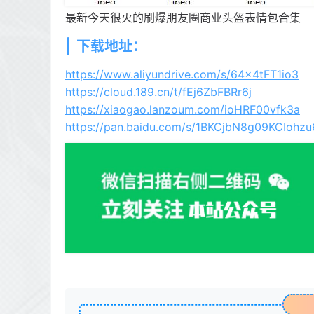
最新今天很火的刷爆朋友圈商业头盔表情包合集
下载地址：
https://www.aliyundrive.com/s/64x4tFT1io3
https://cloud.189.cn/t/fEj6ZbFBRr6j
https://xiaogao.lanzoum.com/ioHRF00vfk3a
https://pan.baidu.com/s/1BKCjbN8g09KCIohz