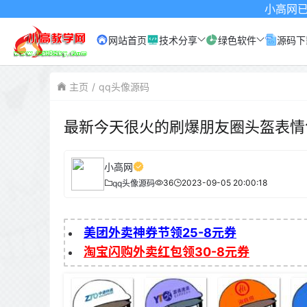
小高网已启用最新域名为
网站首页
技术分享
绿色软件
源码下
主页
qq头像源码
最新今天很火的刷爆朋友圈头盔表情
小高网
36
2023-09-05 20:00:18
qq头像源码
美团外卖神券节领25-8元券
淘宝闪购外卖红包领30-8元券