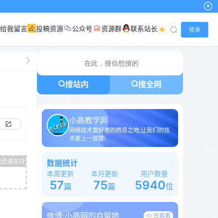
给我留言
投稿资源
公众号
资源群
联系站长
登录
搜站内
搜全网
小高教学网
网络技术爱好者的栖息之地,让我们的技
术更上一层楼!
数据统计
本周更新
本月更新
用户数量
57
75
5940
篇
篇
位
微博:
小高网的自留地
去看看