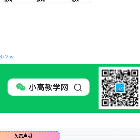
u6xVIw
免责声明