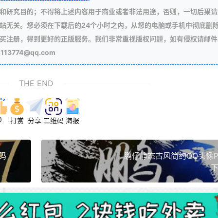
和研究目的；不得将上述内容用于商业或者非法用途，否则，一切后果请
站无关。您必须在下载后的24个小时之内，从您的电脑或手机中彻底删
买注册，得到更好的正版服务。我们非常重视版权问题，如有侵权请邮件
3774@qq.com
THE END
0
打赏
分享
二维码
海报
码
鹏仔静态古风简约QQ头像P
下