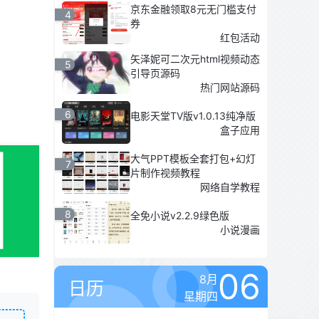
京东金融领取8元无门槛支付
4
券
红包活动
矢泽妮可二次元html视频动态
5
引导页源码
热门网站源码
6
电影天堂TV版v1.0.13纯净版
盒子应用
大气PPT模板全套打包+幻灯
7
片制作视频教程
网络自学教程
8
全免小说v2.2.9绿色版
小说漫画
06
8月
日历
星期四