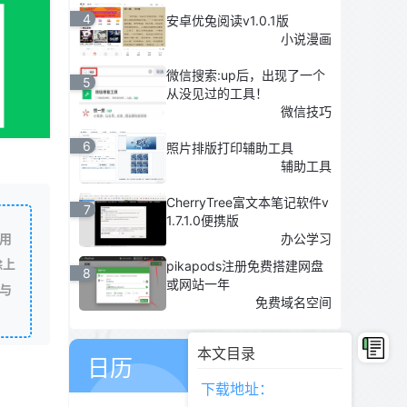
4
安卓优兔阅读v1.0.1版
小说漫画
微信搜索:up后，出现了一个
5
从没见过的工具！
微信技巧
6
照片排版打印辅助工具
辅助工具
CherryTree富文本笔记软件v
7
1.7.1.0便携版
用
办公学习
除上
pikapods注册免费搭建网盘
8
或网站一年
与
免费域名空间
07
本文目录
8月
日历
星期五
下载地址：