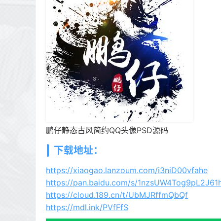
鹏仔静态古风简约QQ头像PSD源码
下载地址：
https://xiaogao.lanzoum.com/i3niD00vfahe
https://pan.baidu.com/s/1nzsUW4Tog9pL2J6
https://cloud.189.cn/t/UbMJRffmQbQf
https://mdl.ink/PVfFfS