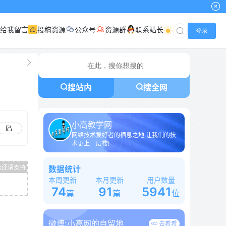
给我留言
投稿资源
公众号
资源群
联系站长
登录
搜站内
搜全网
小高教学网
网络技术爱好者的栖息之地,让我们的技
术更上一层楼!
数据统计
本周更新
本月更新
用户数量
74
91
5941
篇
篇
位
微博:
小高网的自留地
去看看