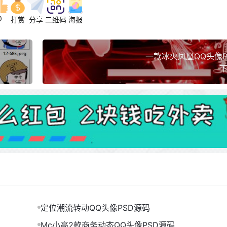
0
打赏
分享
二维码
海报
一款冰火凤凰QQ头像P
下
定位潮流转动QQ头像PSD源码
Mc小高2款商务动态QQ头像PSD源码