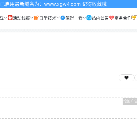
名为：www.xgw4.com 记得收藏哦
载
活动线报
自学技术
值得一看
站内公告
商务合作