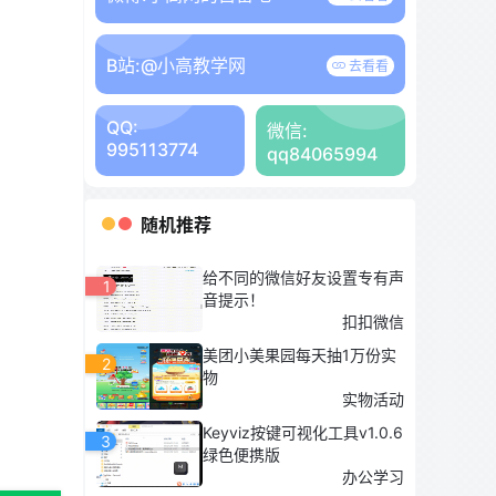
B站:
@小高教学网
去看看
QQ:
微信:
995113774
qq84065994
随机推荐
给不同的微信好友设置专有声
1
音提示！
扣扣微信
美团小美果园每天抽1万份实
2
物
实物活动
Keyviz按键可视化工具v1.0.6
3
绿色便携版
办公学习