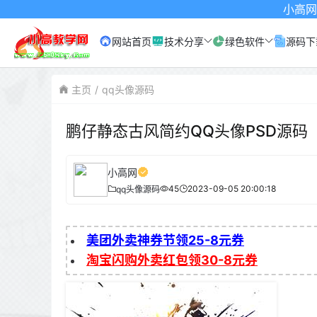
小高网已启用最新域
网站首页
技术分享
绿色软件
源码下
主页
qq头像源码
鹏仔静态古风简约QQ头像PSD源码
小高网
45
2023-09-05 20:00:18
qq头像源码
美团外卖神券节领25-8元券
淘宝闪购外卖红包领30-8元券