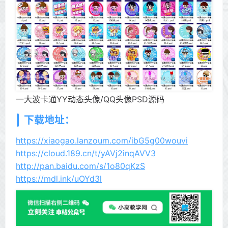
一大波卡通YY动态头像/QQ头像PSD源码
下载地址：
https://xiaogao.lanzoum.com/ibG5g00wouvi
https://cloud.189.cn/t/yAVj2inqAVV3
http://pan.baidu.com/s/1o80qKzS
https://mdl.ink/uOYd3l